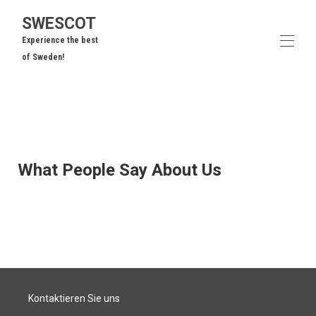
SWESCOT
Experience the best
of Sweden!
Zuhause
Alle Objekte
▾
Bereichsüberblick
Zu tun
▾
What People Say About Us
Fragen
Bewertungen
Kontaktieren Sie uns
Kontaktieren Sie uns