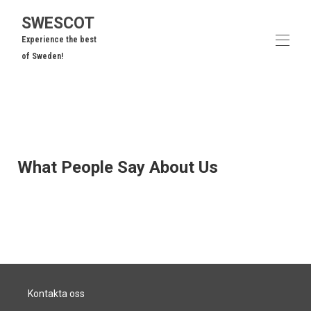
SWESCOT
Experience the best
of Sweden!
Start
Samtliga fastigheter
▾
Område Översikt
Att göra
▾
What People Say About Us
Frågor
Recensioner
Kontakta oss
Kontakta oss