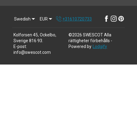
Swedish
EUR
+31610720733
Kolforsen 45, Ockelbo,
©
2026
SWESCOT
Alla
Sverige 816 93
.
rättigheter förbehålls
-
E-post
:
Powered by
Lodgify
info@swescot.com